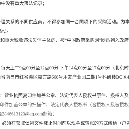
动中没有重大违法记录；
管理关系的不同供应商，不得参加同一合同项下的采购活动
。
为
活动
。
人和
重大税收违法失信主体
的、被“中国政府采购网”网站列入政
，
每天上午
9
点00分至12点00分,下午
14
点00分至
17
点
00
分（北京时
西省南昌市红谷滩
区
嘉言路668号用友产业园二期1号科研楼BC区
：营业执照复印件加盖公章、法定代表人授权书原件
、授权人及
印件加盖公章的扫描件、法定代表人授权书
（含授权人及被授权
6613120@qq.com邮箱
；
。
必须在获取谈判文件截止时间前以现金或转账的方式缴纳（
户