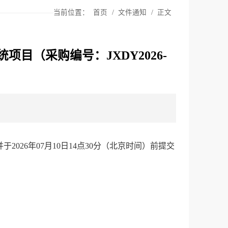
当前位置：
首页
/
文件通知
/
正文
（采购编号：JXDY2026-
并于
2026
年
07
月
10
日
14
点
30
分
（北京时间）前提交