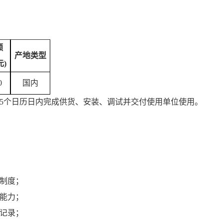
额
产地类型
元)
0
国内
5
个日历日内完成供货、安装、调试并交付使用单位使用。
制度；
能力；
记录；