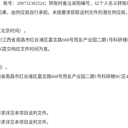
；账号：200732382524；
转账时备注采购编号，以个人名义转账
后果，由
供应商
自行承担。未按
要求
获取谈判文件的潜在供应商
（北京时间）。
（江西省南昌市
红谷滩区
嘉言路668号用友产业园二期1号科研楼
以提交响应文件时间为准。
间）。
西省南昌市
红谷滩区
嘉言路668号用友产业园二期1号科研楼BC区
要求详见本项目
谈判文件
。
要求详见本项目
谈判文件
。