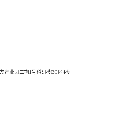
友产业园二期1号科研楼BC区4楼